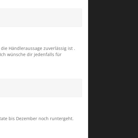
die Händleraussage zuverlässig ist .
Ich wünsche dir jedenfalls für
 Rate bis Dezember noch runtergeht.