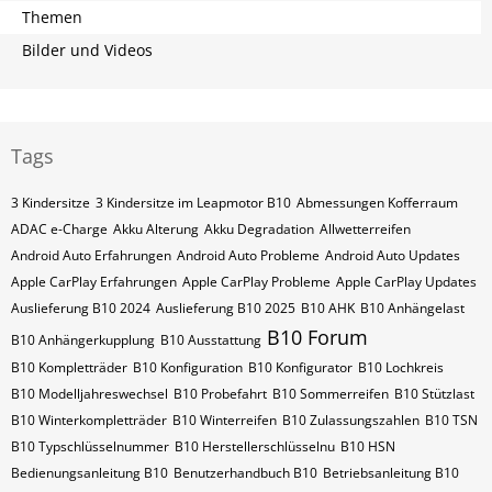
Themen
Bilder und Videos
Tags
3 Kindersitze
3 Kindersitze im Leapmotor B10
Abmessungen Kofferraum
ADAC e-Charge
Akku Alterung
Akku Degradation
Allwetterreifen
Android Auto Erfahrungen
Android Auto Probleme
Android Auto Updates
Apple CarPlay Erfahrungen
Apple CarPlay Probleme
Apple CarPlay Updates
Auslieferung B10 2024
Auslieferung B10 2025
B10 AHK
B10 Anhängelast
B10 Forum
B10 Anhängerkupplung
B10 Ausstattung
B10 Kompletträder
B10 Konfiguration
B10 Konfigurator
B10 Lochkreis
B10 Modelljahreswechsel
B10 Probefahrt
B10 Sommerreifen
B10 Stützlast
B10 Winterkompletträder
B10 Winterreifen
B10 Zulassungszahlen
B10​​​​ TSN
B10​​​​ Typschlüsselnummer
B10​​​​​ Herstellerschlüsselnu
B10​​​​​ HSN
Bedienungsanleitung B10
Benutzerhandbuch B10
Betriebsanleitung B10