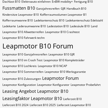
Dachlast B10
Elektroauto einfahren
EnBW mobility+
Fertigung B10
Fussmatten B10
Ganzjahresreifen
GJR
Handbuch B10
Kindersitze Leapmotor B10
Kofferraumvolumen Leapmotor B1
Kofferraumwanne B10
Ladekantenschutz B10
Ladekantenschutz Edelstahl
Ladekarte
Laderaumwanne B10
Ladestation B10
Ladesäule B10
Land
Leapmotor B10 Allwetterreifen
Leapmotor B10 Crashtest
Leapmotor B10 Fahrwerk techn
Leapmotor B10 Forum
Leapmotor B10 Ganzjahresreifen
Leapmotor B10 GJR
Leapmotor B10 im Crash Test
Leapmotor B10 Kompletträder
Leapmotor B10 Lochkreis
Leapmotor B10 NCAP
Leapmotor B10 Sommerreifen
Leapmotor B10 Werksgarantie
Leapmotor Forum
Leapmotor B10 Zulassungen
Leapmotor Konfiguration
Leapmotor Konfigurator
Leapmotor Probefahrt
Leasing Angebot Leapmotor B10
Leasingfaktor Leapmotor B10
Lieferzeit B10
Lieferzeit B10 2024
Lieferzeit B10 2025
Lieferzeit Leapmotor B10