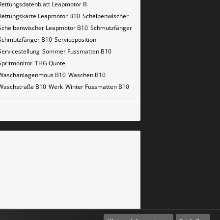
Rettungsdatenblatt Leapmotor B
Rettungskarte Leapmotor B10
Scheibenwischer
Scheibenwischer Leapmotor​ B10
Schmutzfänger
Schmutzfänger B10
Serviceposition
Servicestellung
Sommer Fussmatten B10
Spritmonitor
THG Quote
Waschanlagenmous B10
Waschen B10
Waschstraße B10
Werk
Winter Fussmatten B10