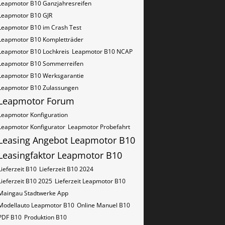
Leapmotor B10 Ganzjahresreifen
Leapmotor B10 GJR
Leapmotor B10 im Crash Test
Leapmotor B10 Kompletträder
Leapmotor B10 Lochkreis
Leapmotor B10 NCAP
Leapmotor B10 Sommerreifen
Leapmotor B10 Werksgarantie
Leapmotor B10 Zulassungen
Leapmotor Forum
Leapmotor Konfiguration
Leapmotor Konfigurator
Leapmotor Probefahrt
Leasing Angebot Leapmotor B10
Leasingfaktor Leapmotor B10
Lieferzeit B10
Lieferzeit B10 2024
Lieferzeit B10 2025
Lieferzeit Leapmotor B10
Maingau Stadtwerke App
Modellauto Leapmotor B10
Online Manuel B10
PDF B10
Produktion B10