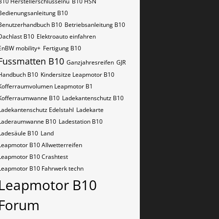
B10​​​​​ Herstellerschlüsselnu
B10​​​​​ HSN
Bedienungsanleitung B10
Benutzerhandbuch B10
Betriebsanleitung B10
Dachlast B10
Elektroauto einfahren
EnBW mobility+
Fertigung B10
Fussmatten B10
Ganzjahresreifen
GJR
Handbuch B10
Kindersitze Leapmotor B10
Kofferraumvolumen Leapmotor B1
Kofferraumwanne B10
Ladekantenschutz B10
Ladekantenschutz Edelstahl
Ladekarte
Laderaumwanne B10
Ladestation B10
Ladesäule B10
Land
Leapmotor B10 Allwetterreifen
Leapmotor B10 Crashtest
Leapmotor B10 Fahrwerk techn
Leapmotor B10
Forum