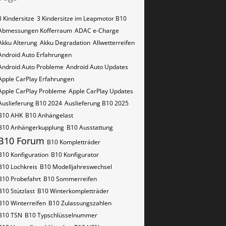
3 Kindersitze
3 Kindersitze im Leapmotor B10
Abmessungen Kofferraum
ADAC e-Charge
Akku Alterung
Akku Degradation
Allwetterreifen
Android Auto Erfahrungen
Android Auto Probleme
Android Auto Updates
Apple CarPlay Erfahrungen
Apple CarPlay Probleme
Apple CarPlay Updates
Auslieferung B10 2024
Auslieferung B10 2025
B10 AHK
B10 Anhängelast
B10 Anhängerkupplung
B10 Ausstattung
B10 Forum
B10 Kompletträder
B10 Konfiguration
B10 Konfigurator
B10 Lochkreis
B10 Modelljahreswechsel
B10 Probefahrt
B10 Sommerreifen
B10 Stützlast
B10 Winterkompletträder
B10 Winterreifen
B10 Zulassungszahlen
B10​​​​ TSN
B10​​​​ Typschlüsselnummer