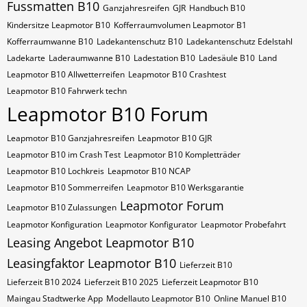
Fussmatten B10
Ganzjahresreifen
GJR
Handbuch B10
Kindersitze Leapmotor B10
Kofferraumvolumen Leapmotor B1
Kofferraumwanne B10
Ladekantenschutz B10
Ladekantenschutz Edelstahl
Ladekarte
Laderaumwanne B10
Ladestation B10
Ladesäule B10
Land
Leapmotor B10 Allwetterreifen
Leapmotor B10 Crashtest
Leapmotor B10 Fahrwerk techn
Leapmotor B10 Forum
Leapmotor B10 Ganzjahresreifen
Leapmotor B10 GJR
Leapmotor B10 im Crash Test
Leapmotor B10 Kompletträder
Leapmotor B10 Lochkreis
Leapmotor B10 NCAP
Leapmotor B10 Sommerreifen
Leapmotor B10 Werksgarantie
Leapmotor Forum
Leapmotor B10 Zulassungen
Leapmotor Konfiguration
Leapmotor Konfigurator
Leapmotor Probefahrt
Leasing Angebot Leapmotor B10
Leasingfaktor Leapmotor B10
Lieferzeit B10
Lieferzeit B10 2024
Lieferzeit B10 2025
Lieferzeit Leapmotor B10
Maingau Stadtwerke App
Modellauto Leapmotor B10
Online Manuel B10