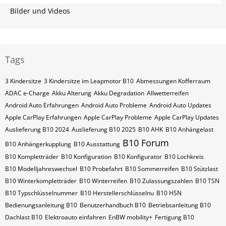
Bilder und Videos
Tags
3 Kindersitze
3 Kindersitze im Leapmotor B10
Abmessungen Kofferraum
ADAC e-Charge
Akku Alterung
Akku Degradation
Allwetterreifen
Android Auto Erfahrungen
Android Auto Probleme
Android Auto Updates
Apple CarPlay Erfahrungen
Apple CarPlay Probleme
Apple CarPlay Updates
Auslieferung B10 2024
Auslieferung B10 2025
B10 AHK
B10 Anhängelast
B10 Forum
B10 Anhängerkupplung
B10 Ausstattung
B10 Kompletträder
B10 Konfiguration
B10 Konfigurator
B10 Lochkreis
B10 Modelljahreswechsel
B10 Probefahrt
B10 Sommerreifen
B10 Stützlast
B10 Winterkompletträder
B10 Winterreifen
B10 Zulassungszahlen
B10​​​​ TSN
B10​​​​ Typschlüsselnummer
B10​​​​​ Herstellerschlüsselnu
B10​​​​​ HSN
Bedienungsanleitung B10
Benutzerhandbuch B10
Betriebsanleitung B10
Dachlast B10
Elektroauto einfahren
EnBW mobility+
Fertigung B10