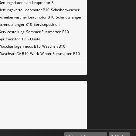
Rettungsdatenblatt Leapmotor B
Rettungskarte Leapmotor B10
Scheibenwischer
Scheibenwischer Leapmotor​ B10
Schmutzfänger
Schmutzfänger B10
Serviceposition
Servicestellung
Sommer Fussmatten B10
Spritmonitor
THG Quote
Waschanlagenmous B10
Waschen B10
Waschstraße B10
Werk
Winter Fussmatten B10