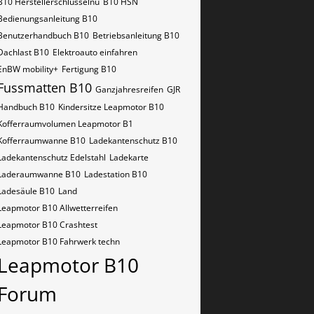
B10​​​​​ Herstellerschlüsselnu
B10​​​​​ HSN
Bedienungsanleitung B10
Benutzerhandbuch B10
Betriebsanleitung B10
Dachlast B10
Elektroauto einfahren
EnBW mobility+
Fertigung B10
Fussmatten B10
Ganzjahresreifen
GJR
Handbuch B10
Kindersitze Leapmotor B10
Kofferraumvolumen Leapmotor B1
Kofferraumwanne B10
Ladekantenschutz B10
Ladekantenschutz Edelstahl
Ladekarte
Laderaumwanne B10
Ladestation B10
Ladesäule B10
Land
Leapmotor B10 Allwetterreifen
Leapmotor B10 Crashtest
Leapmotor B10 Fahrwerk techn
Leapmotor B10
Forum