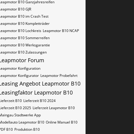
Leapmotor B10 Ganzjahresreifen
Leapmotor B10 GJR
Leapmotor B10 im Crash Test
Leapmotor B10 Kompletträder
Leapmotor B10 Lochkreis
Leapmotor B10 NCAP
Leapmotor B10 Sommerreifen
Leapmotor B10 Werksgarantie
Leapmotor B10 Zulassungen
Leapmotor Forum
Leapmotor Konfiguration
Leapmotor Konfigurator
Leapmotor Probefahrt
Leasing Angebot Leapmotor B10
Leasingfaktor Leapmotor B10
Lieferzeit B10
Lieferzeit B10 2024
Lieferzeit B10 2025
Lieferzeit Leapmotor B10
Maingau Stadtwerke App
Modellauto Leapmotor B10
Online Manuel B10
PDF B10
Produktion B10