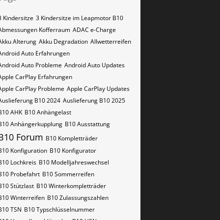
3 Kindersitze
3 Kindersitze im Leapmotor B10
Abmessungen Kofferraum
ADAC e-Charge
Akku Alterung
Akku Degradation
Allwetterreifen
Android Auto Erfahrungen
Android Auto Probleme
Android Auto Updates
Apple CarPlay Erfahrungen
Apple CarPlay Probleme
Apple CarPlay Updates
Auslieferung B10 2024
Auslieferung B10 2025
B10 AHK
B10 Anhängelast
B10 Anhängerkupplung
B10 Ausstattung
B10 Forum
B10 Kompletträder
B10 Konfiguration
B10 Konfigurator
B10 Lochkreis
B10 Modelljahreswechsel
B10 Probefahrt
B10 Sommerreifen
B10 Stützlast
B10 Winterkompletträder
B10 Winterreifen
B10 Zulassungszahlen
B10​​​​ TSN
B10​​​​ Typschlüsselnummer