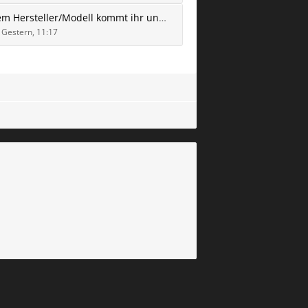
Von welchem Hersteller/Modell kommt ihr und warum wechselt ihr zum Leapmotor B10?
Gestern, 11:17