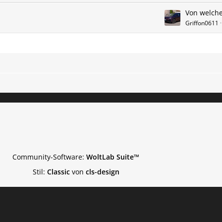
Griffon0611
Community-Software:
WoltLab Suite™
Stil:
Classic
von
cls-design