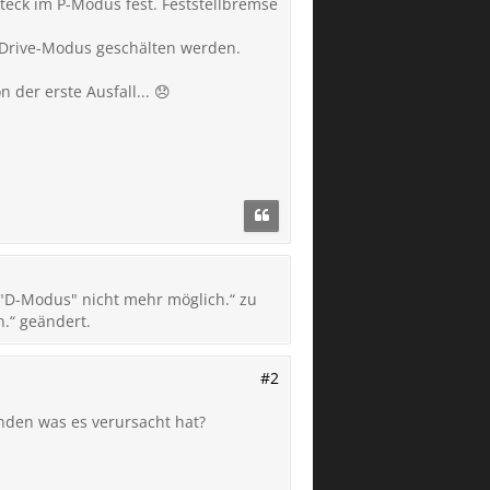
eck im P-Modus fest. Feststellbremse
 Drive-Modus geschälten werden.
der erste Ausfall... 😞
 "D-Modus" nicht mehr möglich.“ zu
.“ geändert.
#2
nden was es verursacht hat?