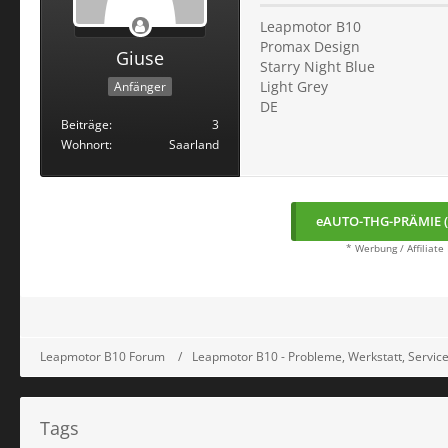
Leapmotor B10
Promax Design
Giuse
Starry Night Blue
Light Grey
Anfänger
DE
Beiträge
3
Wohnort
Saarland
eAUTO-THG-PRÄMIE (
* Werbung / Affiliate
Leapmotor B10 Forum
Leapmotor B10 - Probleme, Werkstatt, Service
Tags