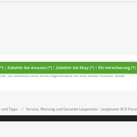
*)
|
Zubehör bei Amazon (*)
|
Zubehör bei Ebay (*)
|
Kfz-Versicherung (*)
 Link - Du unterstützt unser Forum möglicherweise mit einer kleinen Provision. Danke!
 und Tipps
Service, Wartung und Garantie Leapmotor - Leapmotor B10 For