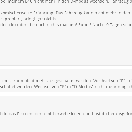
 bei meinem B10 nicht mehr in den D-modus wechseln. Fahrzeug st
t komischerweise Erfahrung. Das Fahrzeug kann nicht mehr in den
 probiert, bringt gar nichts.
edoch konnten die noch nichts machen! Super! Nach 10 Tagen schon 
lbremsr kann nicht mehr ausgeschaltet werden. Wechsel von "P" in
schaltet werden. Wechsel von "P" in "D-Modus" nicht mehr möglich
st du das Problem denn mittlerweile lösen und hast du herausgefu